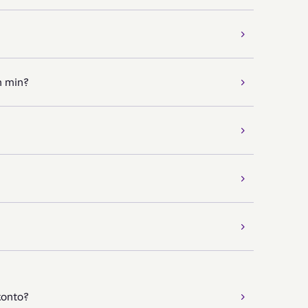
n min?
konto?