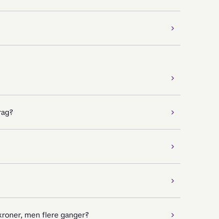
ag?​
kroner, men flere ganger?