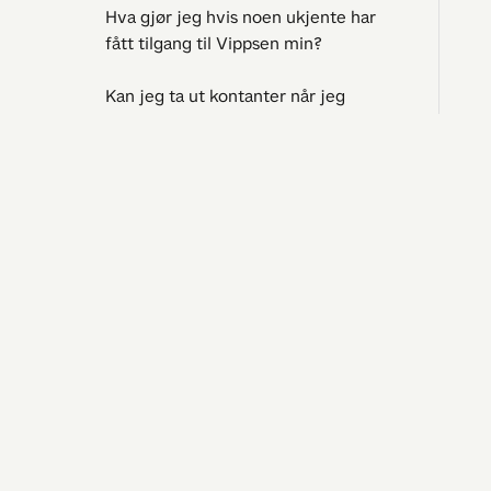
Hva gjør jeg hvis noen ukjente har
fått tilgang til Vippsen min?
Kan jeg ta ut kontanter når jeg
tæpper med Vipps?
Får jeg fordelene på Mastercardet
mitt når jeg tæpper?
Jeg tr
Spørsmål
Kan jeg tæppe med Vipps i
Driftssta
utlandet?
Kontakt 
Betale til bedrifter
Betale til utlandet
Skattefradrag for givere
Betal eFaktura med Vipps