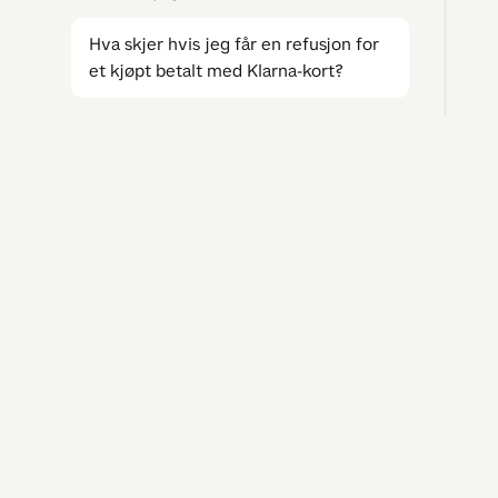
Hva skjer hvis jeg får en refusjon for
et kjøpt betalt med Klarna-kort?
Tar jeg opp kreditt hvis jeg velger
Klarna i Vipps?
Koster det noe ekstra å betale med
Jeg tr
Klarna via Vipps?
Spørsmål
Driftssta
Kan jeg bruke Klarna i Vipps hvis jeg
Kontakt 
er under 18 år?
Hvor finner jeg oversikt over kjøpene
mine?
Hva gjør jeg hvis noe går galt med
betalingen?