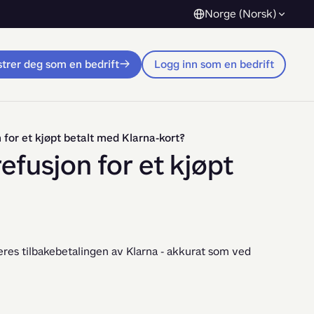
Norge (Norsk)
trer deg som en bedrift
Logg inn som en bedrift
n for et kjøpt betalt med Klarna-kort?
refusjon for et kjøpt
eres tilbakebetalingen av Klarna - akkurat som ved 