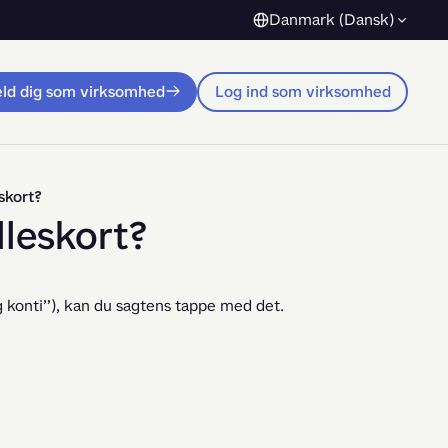
Danmark (Dansk)
eld dig som virksomhed
Log ind som virksomhed
skort?
lleskort?
g konti”), kan du sagtens tappe med det.