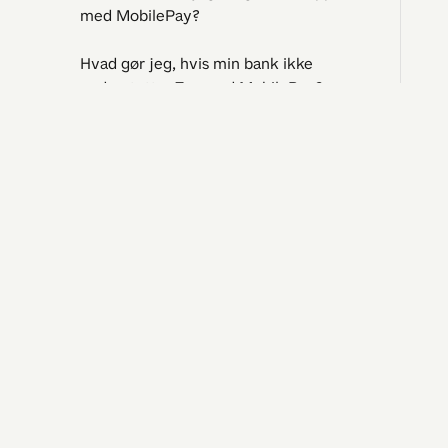
med MobilePay?
Hvad gør jeg, hvis min bank ikke
understøtter Tap med MobilePay?
Hvorfor bruge Tap med MobilePay
frem for Apple Pay?
Jeg har 
Spørgsmål 
Koster det noget at tappe over 4.000
Driftsstatu
kr.?
Kontakt os
Klager og 
Betalinger til virksomheder
Betal til butikker i udlandet
Kvitterings- og betalingsaktiviteter
©
2026
Vipps MobilePay, filial af Vipps MobilePay AS, Norway
CVR-nr. 43300
Betalingsaftaler