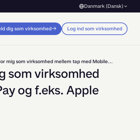
Danmark (Dansk)
eld dig som virksomhed
Log ind som virksomhed
Hvad er forskellen for mig som virksomhed mellem tap med MobilePay og f.eks. Apple Pay eller Google Pay?
mig som virksomhed
y og f.eks. Apple