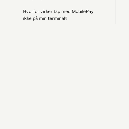
Hvorfor virker tap med MobilePay
ikke på min terminal?
Hvor kan jeg få hjælp til at tilbyde tap
med MobilePay?
Jeg har 
Kan en kunde betale en del af købet
Spørgsmål 
med kontanter og resten ved at tappe
Driftsstatu
med MobilePay?
Kontakt os
Klager og 
Klarna
Rapporter og regnskab
Administrer min virksomhed
©
2026
Vipps MobilePay, filial af Vipps MobilePay AS, Norway
CVR-nr. 43300
Løsninger