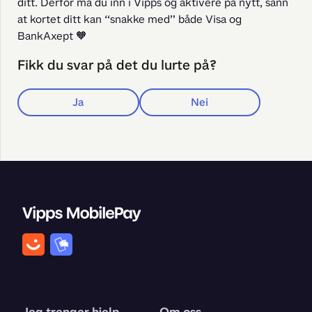
ditt. Derfor må du inn i Vipps og aktivere på nytt, sånn 
at kortet ditt kan “snakke med” både Visa og 
BankAxept 🧡
Fikk du svar på det du lurte på?
Ja
Nei