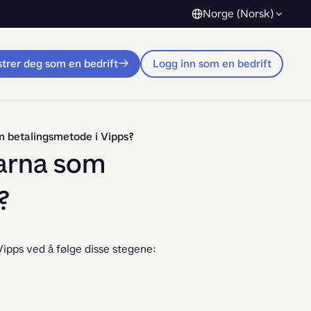
Norge (Norsk)
trer deg som en bedrift
Logg inn som en bedrift
om betalingsmetode i Vipps?
larna som
?
Vipps ved å følge disse stegene: 