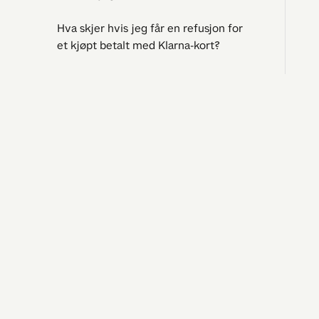
Hva skjer hvis jeg får en refusjon for
et kjøpt betalt med Klarna-kort?
Tar jeg opp kreditt hvis jeg velger
Klarna i Vipps?
Koster det noe ekstra å betale med
Jeg tr
Klarna via Vipps?
Spørsmål
Driftssta
Kan jeg bruke Klarna i Vipps hvis jeg
Kontakt 
er under 18 år?
Hvor finner jeg oversikt over kjøpene
mine?
Hva gjør jeg hvis noe går galt med
betalingen?