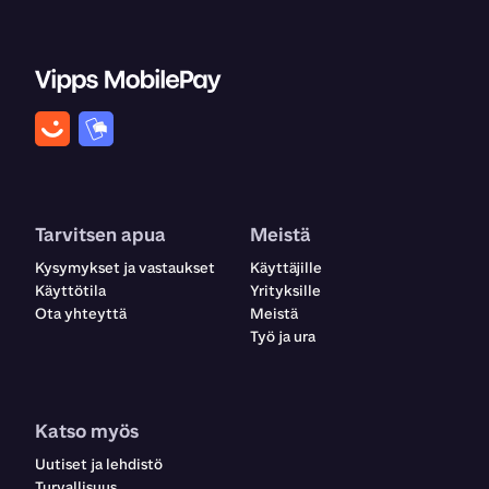
Tarvitsen apua
Meistä
Kysymykset ja vastaukset
Käyttäjille
Käyttötila
Yrityksille
Ota yhteyttä
Meistä
Työ ja ura
Katso myös
Uutiset ja lehdistö
Turvallisuus