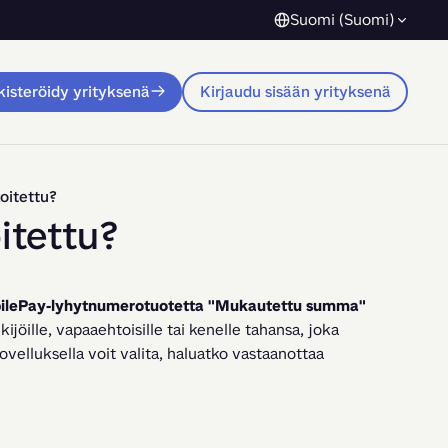
Suomi (Suomi)
isteröidy yrityksenä
Kirjaudu sisään yrityksenä
oitettu?
itettu?
ilePay-lyhytnumerotuotetta
"Mukautettu summa"
jöille, vapaaehtoisille tai kenelle tahansa, joka 
velluksella voit valita, haluatko vastaanottaa 