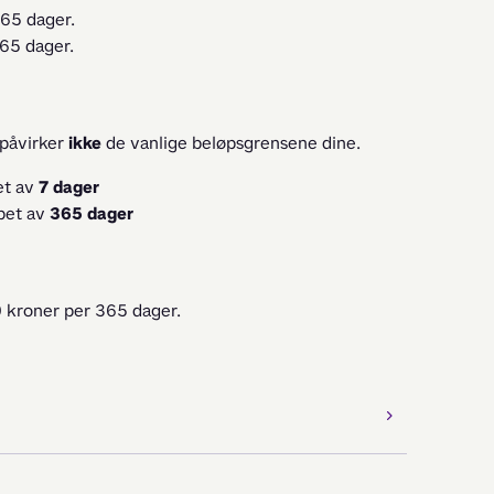
365 dager.
365 dager.
påvirker 
ikke
 de vanlige beløpsgrensene dine.
et av
7 dager
øpet av
365 dager
0 kroner per 365 dager. 