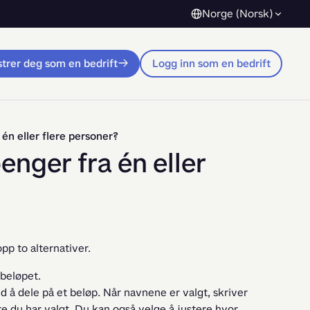
Norge (Norsk)
trer deg som en bedrift
Logg inn som en bedrift
én eller flere personer?
nger fra én eller
pp to alternativer.
 beløpet.
å dele på et beløp. Når navnene er valgt, skriver
re du har valgt. Du kan også velge å justere hvor