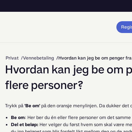
Regis
Privat
Vennebetaling
Hvordan kan jeg be om penger fra 
Hvordan kan jeg be om pe
flere personer?
Trykk på 
'Be om'
 på den oransje menylinjen. Da dukker det o
Be om
: Her ber du én eller flere personer om det samme
Del et beløp:
Her velger du først hvem som skal være med 
du inn beløpet som blir fordelt likt mellom deg og de and