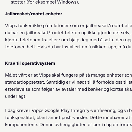
støtter (for eksempel Windows).
Jailbreaket/rootet enheter
Vipps funker ikke på telefoner som er jailbreaket/rootet eller
du har en jailbreaket/rootet telefon og ikke gjorde det selv,
kjøpte telefonen fra eller som hjalp deg med å sette den opp.
telefonen helt. Hvis du har installert en "usikker" app, må d
Krav til operativsystem
Målet vårt er at Vipps skal fungere på så mange enheter som
standardoppsettet. Samtidig er vi nødt til å forholde oss til 
etterlevelse som følger av avtaler med banker og kortselskape
underlagt.
I dag krever Vipps Google Play Integrity-verifisering, og vi b
funksjonalitet, blant annet push-varsler. Dette innebærer at
komponentene. Denne avhengigheten er per i dag en forutset