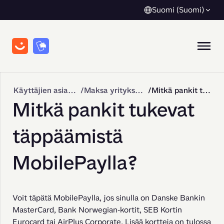
Suomi (Suomi)
Käyttäjien asiakastuki
Maksa yrityksille
Mitkä pankit tukevat täppäämistä MobilePaylla?
Mitkä pankit tukevat
täppäämistä
MobilePaylla?
Voit täpätä MobilePaylla, jos sinulla on Danske Bankin 
MasterCard, Bank Norwegian-kortit, SEB Kortin 
Eurocard tai AirPlus Corporate. Lisää kortteja on tulossa 