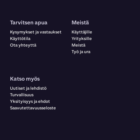
Tarvitsen apua
Meistä
Kysymykset ja vastaukset
Käyttäjille
Käyttötila
Yrityksille
Ota yhteyttä
Meistä
Työ ja ura
Katso myös
Uutiset ja lehdistö
Turvallisuus
Yksityisyys ja ehdot
Saavutettavuusseloste