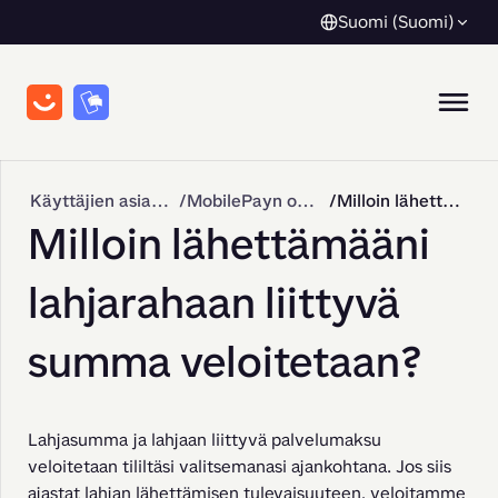
Suomi (Suomi)
Käyttäjien asiakastuki
MobilePayn ominaisuudet
Milloin lähettämääni lahjarahaan liittyvä summa veloitetaan?
Milloin lähettämääni
lahjarahaan liittyvä
summa veloitetaan?
Lahjasumma ja lahjaan liittyvä palvelumaksu 
veloitetaan tililtäsi valitsemanasi ajankohtana. Jos siis 
ajastat lahjan lähettämisen tulevaisuuteen, veloitamme 