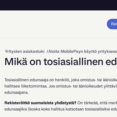
Rek
Yritysten asiakastuki
Aloita MobilePayn käyttö yrityksess
Mikä on tosiasiallinen e
Tosiasiallinen edunsaaja on henkilö, joka omistus- tai äänioi
hallitsee liiketoimintaa. Jos omistus- tai äänioikeudet ylittäv
edunsaajana.
Rekisteröitkö suomalaista yhdistystä?
 On tärkeää, että merki
edunsaajiksi (koska koko hallitus katsotaan tosiasiallisiksi edu