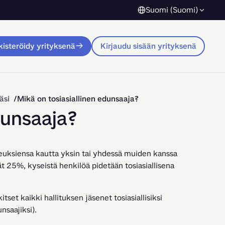
Suomi (Suomi)
isteröidy yrityksenä
Kirjaudu sisään yrityksenä
äsi
Mikä on tosiasiallinen edunsaaja?
dunsaaja?
keuksiensa kautta yksin tai yhdessä muiden kanssa 
ät 25%, kyseistä henkilöä pidetään tosiasiallisena 
tset kaikki hallituksen jäsenet tosiasiallisiksi 
nsaajiksi).