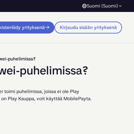
Suomi (Suomi)
isteröidy yrityksenä
Kirjaudu sisään yrityksenä
wei-puhelimissa?
wei-puhelimissa?
 toimi puhelimissa, joissa ei ole Play 
 on Play Kauppa, voit käyttää MobilePayta.