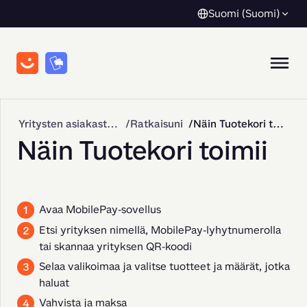
Suomi (Suomi)
Yritysten asiakastuki
Ratkaisuni
Näin Tuotekori toimii
Näin Tuotekori toimii
Avaa MobilePay-sovellus
Etsi yrityksen nimellä, MobilePay-lyhytnumerolla
tai skannaa yrityksen QR-koodi
Selaa valikoimaa ja valitse tuotteet ja määrät, jotka
haluat
Vahvista ja maksa