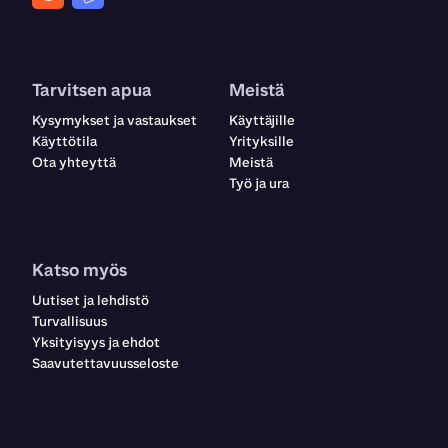
Tarvitsen apua
Meistä
Kysymykset ja vastaukset
Käyttäjille
Käyttötila
Yrityksille
Ota yhteyttä
Meistä
Työ ja ura
Katso myös
Uutiset ja lehdistö
Turvallisuus
Yksityisyys ja ehdot
Saavutettavuusseloste