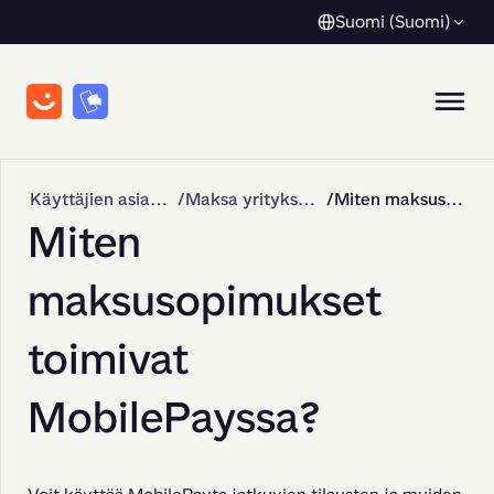
Suomi (Suomi)
Käyttäjien asiakastuki
Maksa yrityksille
Miten maksusopimukset toimivat MobilePayssa?
Miten
maksusopimukset
toimivat
MobilePayssa?