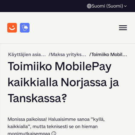
Suomi (Suomi)
Käyttäjien asiakastuki
Maksa yrityksille
Toimiiko MobilePay kaikkialla Norjassa ja Tanskassa?
Toimiiko MobilePay
kaikkialla Norjassa ja
Tanskassa?
Monissa paikoissa! Haluaisimme sanoa ”kyllä, 
kaikkialla”, mutta teknisesti se on hieman 
monimutkaisempaa 🙄