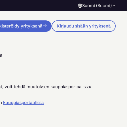
Suomi (Suomi)
isteröidy yrityksenä
Kirjaudu sisään yrityksenä
iä
ilisi, voit tehdä muutoksen kauppiasportaalissa:
in
kauppiasportaalissa