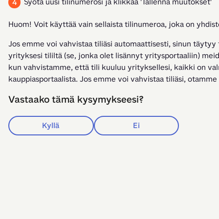
Syötä uusi tilinumerosi ja klikkaa 'Tallenna muutokset'
Huom! Voit käyttää vain sellaista tilinumeroa, joka on yhdis
Jos emme voi vahvistaa tiliäsi automaattisesti, sinun täytyy 
yrityksesi tililtä (se, jonka olet lisännyt yritysportaaliin) m
kun vahvistamme, että tili kuuluu yrityksellesi, kaikki on val
kauppiasportaalista. Jos emme voi vahvistaa tiliäsi, otamme
Vastaako tämä kysymykseesi?
Kyllä
Ei