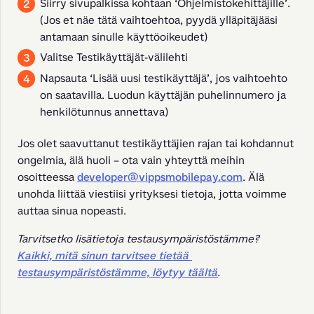
Siirry sivupalkissa kohtaan ‘Ohjelmistokehittäjille’.
(Jos et näe tätä vaihtoehtoa, pyydä ylläpitäjääsi
antamaan sinulle käyttöoikeudet)
Valitse Testikäyttäjät-välilehti
Napsauta ‘Lisää uusi testikäyttäjä’, jos vaihtoehto
on saatavilla. Luodun käyttäjän puhelinnumero ja
henkilötunnus annettava)
Jos olet saavuttanut testikäyttäjien rajan tai kohdannut 
ongelmia, älä huoli – ota vain yhteyttä meihin 
osoitteessa 
developer@vippsmobilepay.com
. Älä 
unohda liittää viestiisi yrityksesi tietoja, jotta voimme 
auttaa sinua nopeasti.
Tarvitsetko lisätietoja testausympäristöstämme? 
Kaikki, mitä sinun tarvitsee tietää 
testausympäristöstämme, löytyy täältä
.