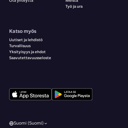
Ota yhteyttä
Meistä
Työ ja ura
Katso myös
Uutiset ja lehdistö
Turvallisuus
Yksityisyys ja ehdot
Saavutettavuusseloste
Suomi (Suomi)