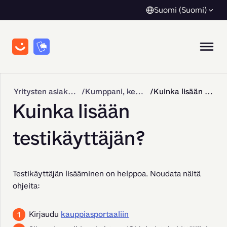
Suomi (Suomi)
Yritysten asiakastuki
Kumppani, kehittäjä ja API-integraatio
Kuinka lisään testikäyttäjän?
Kuinka lisään
testikäyttäjän?
Testikäyttäjän lisääminen on helppoa. Noudata näitä 
ohjeita:
Kirjaudu
kauppiasportaaliin